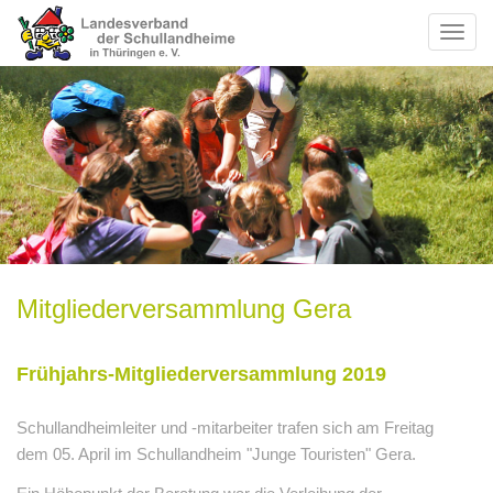
Toggl
naviga
Mitgliederversammlung Gera
Frühjahrs-Mitgliederversammlung 2019
Schullandheimleiter und -mitarbeiter trafen sich am Freitag
dem 05. April im Schullandheim "Junge Touristen" Gera.