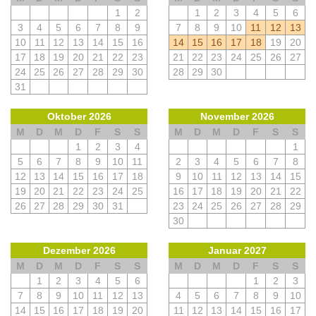
1
2
1
2
3
4
5
6
3
4
5
6
7
8
9
7
8
9
10
11
12
13
10
11
12
13
14
15
16
14
15
16
17
18
19
20
17
18
19
20
21
22
23
21
22
23
24
25
26
27
24
25
26
27
28
29
30
28
29
30
31
Oktober 2026
November 2026
M
D
M
D
F
S
S
M
D
M
D
F
S
S
1
2
3
4
1
5
6
7
8
9
10
11
2
3
4
5
6
7
8
12
13
14
15
16
17
18
9
10
11
12
13
14
15
19
20
21
22
23
24
25
16
17
18
19
20
21
22
26
27
28
29
30
31
23
24
25
26
27
28
29
30
Dezember 2026
Januar 2027
M
D
M
D
F
S
S
M
D
M
D
F
S
S
1
2
3
4
5
6
1
2
3
7
8
9
10
11
12
13
4
5
6
7
8
9
10
14
15
16
17
18
19
20
11
12
13
14
15
16
17