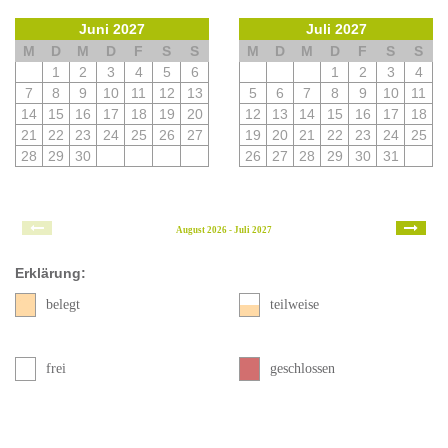
Juni 2027
Juli 2027
M
D
M
D
F
S
S
M
D
M
D
F
S
S
1
2
3
4
5
6
1
2
3
4
7
8
9
10
11
12
13
5
6
7
8
9
10
11
14
15
16
17
18
19
20
12
13
14
15
16
17
18
21
22
23
24
25
26
27
19
20
21
22
23
24
25
28
29
30
26
27
28
29
30
31
August 2026 - Juli 2027
Erklärung:
belegt
teilweise
frei
geschlossen