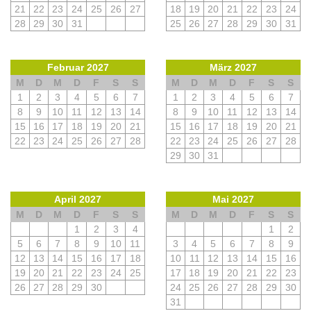
21
22
23
24
25
26
27
18
19
20
21
22
23
24
28
29
30
31
25
26
27
28
29
30
31
Februar 2027
März 2027
M
D
M
D
F
S
S
M
D
M
D
F
S
S
1
2
3
4
5
6
7
1
2
3
4
5
6
7
8
9
10
11
12
13
14
8
9
10
11
12
13
14
15
16
17
18
19
20
21
15
16
17
18
19
20
21
22
23
24
25
26
27
28
22
23
24
25
26
27
28
29
30
31
April 2027
Mai 2027
M
D
M
D
F
S
S
M
D
M
D
F
S
S
1
2
3
4
1
2
5
6
7
8
9
10
11
3
4
5
6
7
8
9
12
13
14
15
16
17
18
10
11
12
13
14
15
16
19
20
21
22
23
24
25
17
18
19
20
21
22
23
26
27
28
29
30
24
25
26
27
28
29
30
31